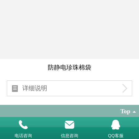
防静电珍珠棉袋
详细说明
Top
上海欣瑶包装材料有限公司
电话咨询
信息咨询
QQ客服
地址：上海松江车墩镇125号1栋厂房